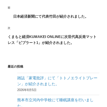
投
前
前
稿
の
日本経済新聞にて代表竹田が紹介されました。
ナ
投
ビ
稿
次
次
ゲ
の
くまもと経済KUMAKEI ONLINEに次世代高反発マット
ー
投
レス「ビブラート1」が紹介されました。
稿
シ
ョ
ン
最近の投稿
雑誌「家電批評」にて「トトノエライトプレー
ン」が紹介されました。
2026年8月5日
熊本市立河内中学校にて睡眠講座を行いまし
た。