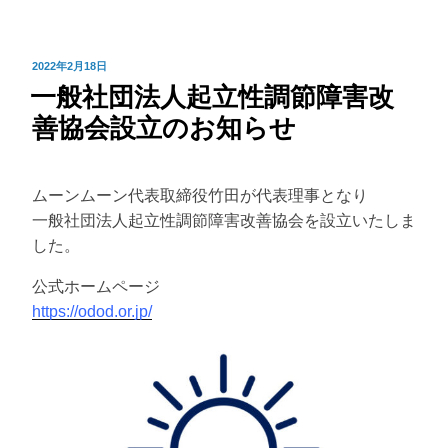
投
2022年2月18日
一般社団法人起立性調節障害改
稿
日:
善協会設立のお知らせ
ムーンムーン代表取締役竹田が代表理事となり
一般社団法人起立性調節障害改善協会を設立いたしま
した。
公式ホームページ
https://odod.or.jp/