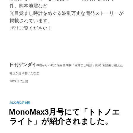
件、熊本地震など
光目覚まし時計をめぐる波乱万丈な開発ストーリーが
掲載されています。
ぜひご覧ください！
日刊ゲンダイ
/8歳から不眠に悩み画期的「目覚まし時計」開発 苦難乗り越えた
社長が辿り着いた理念
2022.2.7公開
投
2022年2月9日
MonoMax3月号にて「トトノエ
稿
日:
ライト」が紹介されました。