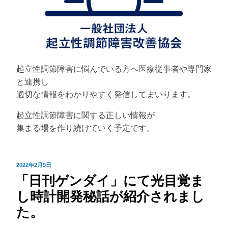
起立性調節障害に悩んでいる方へ医療従事者や専門家
と連携し
適切な情報をわかりやすく発信してまいります。
起立性調節障害に関する正しい情報が
集まる場を作り続けていく予定です。
投
2022年2月9日
「日刊ゲンダイ」にて光目覚ま
稿
日:
し時計開発秘話が紹介されまし
た。