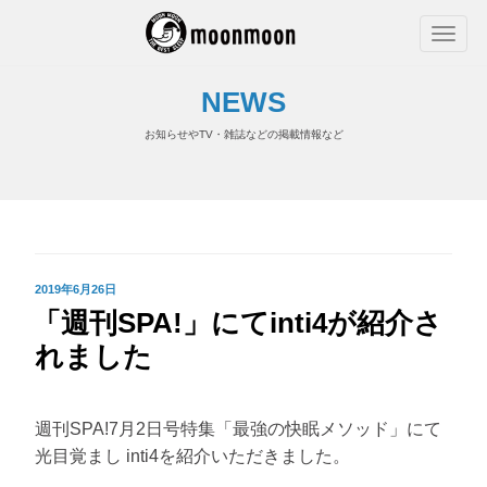
NEWS
お知らせやTV・雑誌などの掲載情報など
投
2019年6月26日
「週刊SPA!」にてinti4が紹介さ
稿
日:
れました
週刊SPA!7月2日号特集「最強の快眠メソッド」にて
光目覚まし inti4を紹介いただきました。