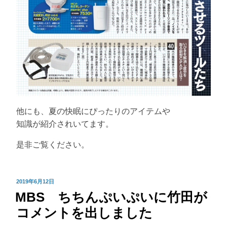
他にも、夏の快眠にぴったりのアイテムや
知識が紹介されいてます。
是非ご覧ください。
投
2019年6月12日
MBS ちちんぷいぷいに竹田が
稿
日:
コメントを出しました