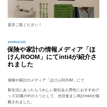
是非ご覧ください！
投
2019年6月10日
保険や家計の情報メディア「ほ
稿
日:
けんROOM」にてinti4が紹介さ
れました
保険や家計のメディア「ほけんROOM」にて
新生活にあったらうれしい新社会人男性におすすめグ
ッズ10選の中の１つとして、光目覚まし時計inti4が掲
載されました。