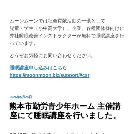
ムーンムーンでは社会貢献活動の一環として
児童・学生（小中高大学）、企業、各種団体様向けに
弊社睡眠改善インストラクターが無料で睡眠講座を行
っています。
どうぞお気軽にお問い合わせください。
睡眠講座申し込みはこちら
https://moonmoon.biz/support/#csr
投
2026年5月25日
熊本市勤労青少年ホーム 主催講
稿
日:
座にて睡眠講座を行いました。