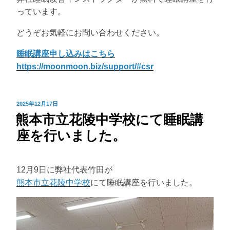
っています。
どうぞお気軽にお問い合わせください。
睡眠講座申し込みはこちら
https://moonmoon.biz/support/#csr
投
2025年12月17日
熊本市立花陵中学校にて睡眠講
稿
日:
座を行いました。
12月9日に弊社代表竹田が
熊本市立花陵中学校
にて睡眠講座を行いました。