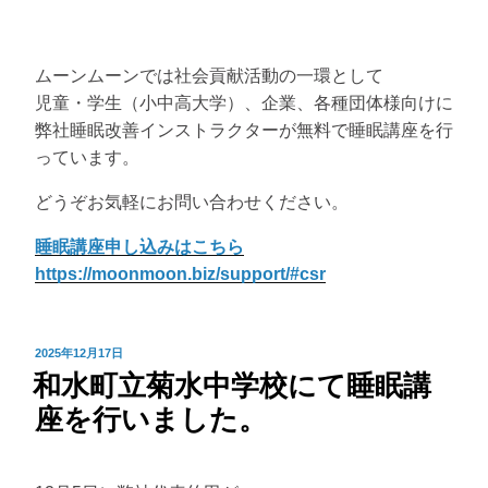
ムーンムーンでは社会貢献活動の一環として
児童・学生（小中高大学）、企業、各種団体様向けに
弊社睡眠改善インストラクターが無料で睡眠講座を行
っています。
どうぞお気軽にお問い合わせください。
睡眠講座申し込みはこちら
https://moonmoon.biz/support/#csr
投
2025年12月17日
和水町立菊水中学校にて睡眠講
稿
日:
座を行いました。