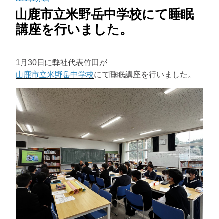
山鹿市立米野岳中学校にて睡眠
稿
日:
講座を行いました。
1月30日に弊社代表竹田が
山鹿市立米野岳中学校
にて睡眠講座を行いました。