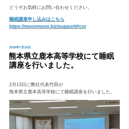
どうぞお気軽にお問い合わせください。
睡眠講座申し込みはこちら
https://moonmoon.biz/support/#csr
投
2026年7月16日
熊本県立鹿本高等学校にて睡眠
稿
日:
講座を行いました。
2月13日に弊社代表竹田が
熊本県立鹿本高等学校にて睡眠講座を行いました。