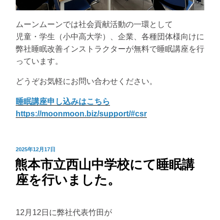
ムーンムーンでは社会貢献活動の一環として
児童・学生（小中高大学）、企業、各種団体様向けに
弊社睡眠改善インストラクターが無料で睡眠講座を行
っています。
どうぞお気軽にお問い合わせください。
睡眠講座申し込みはこちら
https://moonmoon.biz/support/#csr
投
2025年12月17日
熊本市立西山中学校にて睡眠講
稿
日:
座を行いました。
12月12日に弊社代表竹田が