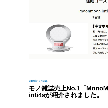
投
2019年12月26日
モノ雑誌売上No.1「Mon
稿
inti4sが紹介されました。
日: