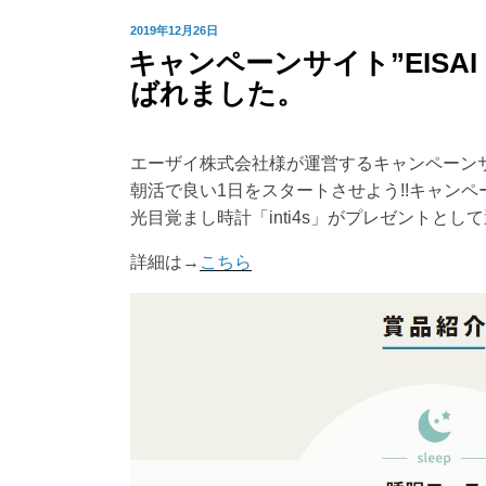
投
2019年12月26日
キャンペーンサイト”EISAI 
稿
ばれました。
日:
エーザイ株式会社様が運営するキャンペーンサイト”
朝活で良い1日をスタートさせよう!!キャンペ
光目覚まし時計「inti4s」がプレゼントとし
詳細は→
こちら