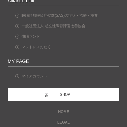
Alliance Link
睡眠時無呼吸症候群(SAS)の症状・治療・検査
一般社団法人 起立性調節障害改善協会
快眠ランド
マットレスおたく
MY PAGE
マイアカウント
SHOP
HOME
LEGAL