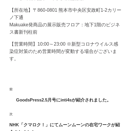
【所在地】〒860-0801 熊本市中央区安政町1-2カリー
ノ下通
Makuake発商品の展示販売フロア：地下1階のビジネ
ス書新刊柱前
【営業時間】10:00～23:00 ※新型コロナウイルス感
染症対策のため営業時間が変動する場合がございま
す。
投
前
前
稿
の
GoodsPress2.5月号にinti4sが紹介されました。
ナ
投
ビ
稿
次
次
ゲ
の
NHK「クマロク！」にてムーンムーンの在宅ワークが紹
ー
投