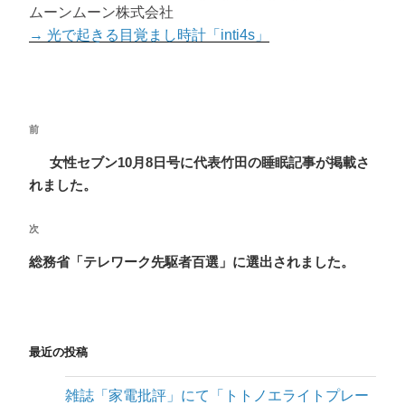
ムーンムーン株式会社
→ 光で起きる目覚まし時計「inti4s」
投
前
前
稿
の
女性セブン10月8日号に代表竹田の睡眠記事が掲載さ
ナ
投
れました。
ビ
稿
ゲ
次
次
ー
の
総務省「テレワーク先駆者百選」に選出されました。
投
シ
稿
ョ
ン
最近の投稿
雑誌「家電批評」にて「トトノエライトプレー