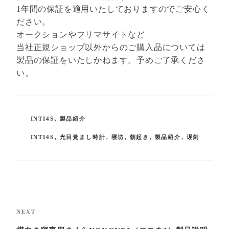
1年間の保証を適用いたしておりますのでご安心く
ださい。
オークションやフリマサイトなど
当社正規ショップ以外からのご購入品については
製品の保証をいたしかねます。予めご了承くださ
い。
CATEGORIES
INTI4S
,
製品紹介
TAGS
INTI4S
,
光目覚まし時計
,
寝坊
,
朝起き
,
製品紹介
,
遅刻
Post
navigation
Next
NEXT
Post