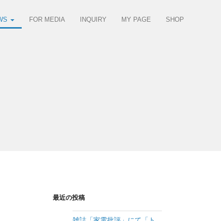
WS
FOR MEDIA
INQUIRY
MY PAGE
SHOP
最近の投稿
雑誌「家電批評」にて「ト