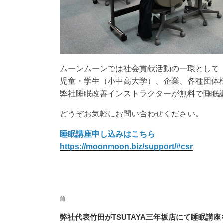
ムーンムーンでは社会貢献活動の一環として
児童・学生（小中高大学）、企業、各種団体
弊社睡眠改善インストラクターが無料で睡眠
どうぞお気軽にお問い合わせください。
睡眠講座申し込みはこちら
https://moonmoon.biz/support/#csr
投
前
前
稿
の
ナ
弊社代表竹田がTSUTAYA三年坂店にて睡眠講