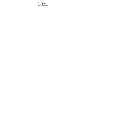
投
した。
ビ
稿
ゲ
ー
シ
ョ
ン