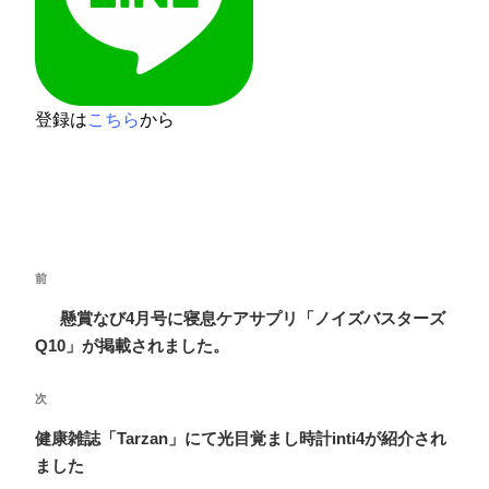
登録は
こちら
から
投
前
前
稿
の
懸賞なび4月号に寝息ケアサプリ「ノイズバスターズ
ナ
投
Q10」が掲載されました。
ビ
稿
ゲ
次
次
ー
の
健康雑誌「Tarzan」にて光目覚まし時計inti4が紹介され
投
シ
ました
稿