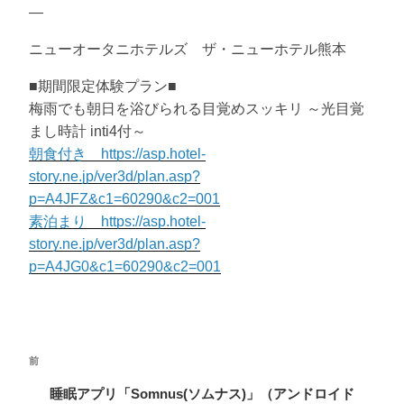
—
ニューオータニホテルズ ザ・ニューホテル熊本
■期間限定体験プラン■
梅雨でも朝日を浴びられる目覚めスッキリ ～光目覚
まし時計 inti4付～
朝食付き https://asp.hotel-
story.ne.jp/ver3d/plan.asp?
p=A4JFZ&c1=60290&c2=001
素泊まり https://asp.hotel-
story.ne.jp/ver3d/plan.asp?
p=A4JG0&c1=60290&c2=001
投
前
前
稿
の
睡眠アプリ「Somnus(ソムナス)」（アンドロイド