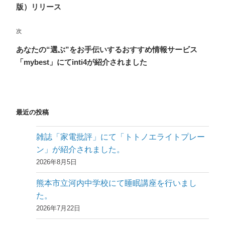
ナ
投
版）リリース
ビ
稿
ゲ
次
次
ー
の
あなたの“選ぶ”をお手伝いするおすすめ情報サービス
投
シ
「mybest」にてinti4が紹介されました
稿
ョ
ン
最近の投稿
雑誌「家電批評」にて「トトノエライトプレー
ン」が紹介されました。
2026年8月5日
熊本市立河内中学校にて睡眠講座を行いまし
た。
2026年7月22日