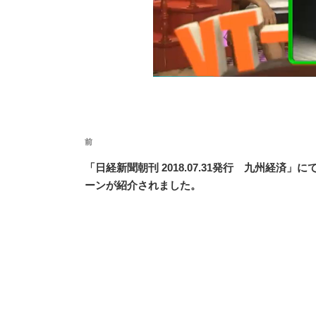
投
前
前
稿
の
ナ
「日経新聞朝刊 2018.07.31発行 九州経済」
投
ーンが紹介されました。
ビ
稿
ゲ
ー
シ
ョ
ン