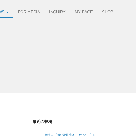
WS
FOR MEDIA
INQUIRY
MY PAGE
SHOP
最近の投稿
雑誌「家電批評」にて「ト